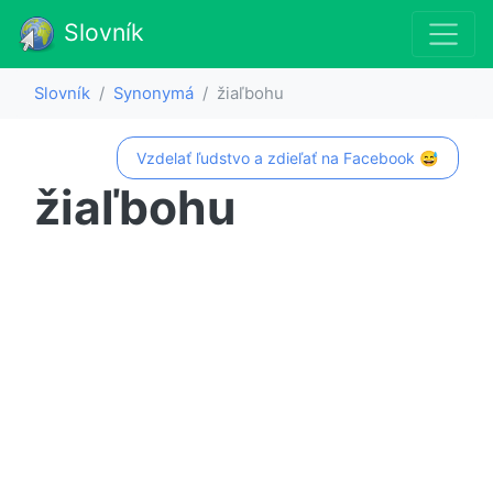
Slovník
Slovník
Synonymá
žiaľbohu
Vzdelať ľudstvo a zdieľať na Facebook 😅
žiaľbohu