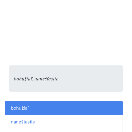
bohužiaľ
,
nanešťastie
bohužiaľ
nanešťastie