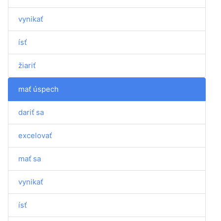
vynikať
ísť
žiariť
mať úspech
dariť sa
excelovať
mať sa
vynikať
ísť