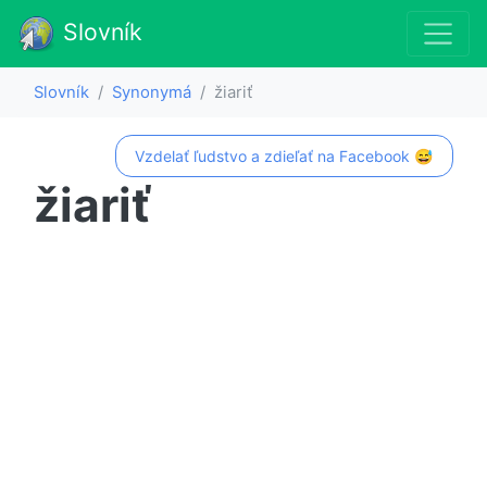
Slovník
Slovník
Synonymá
žiariť
Vzdelať ľudstvo a zdieľať na Facebook 😅
žiariť