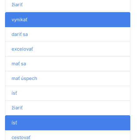
žiariť
vynikať
dariť sa
excelovať
mať sa
mať úspech
ísť
žiariť
ísť
cestovať