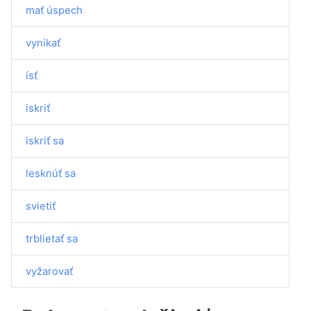
mať úspech
vynikať
ísť
iskriť
iskriť sa
lesknúť sa
svietiť
trblietať sa
vyžarovať