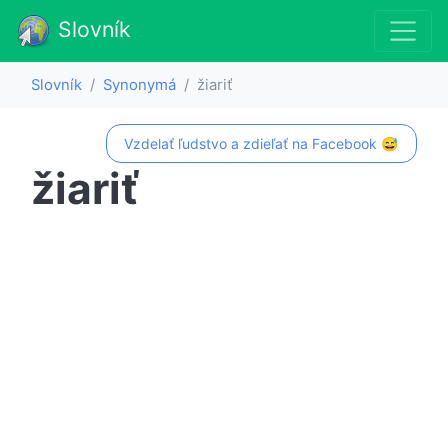
Slovník
Slovník
Synonymá
žiariť
Vzdelať ľudstvo a zdieľať na Facebook 😅
žiariť