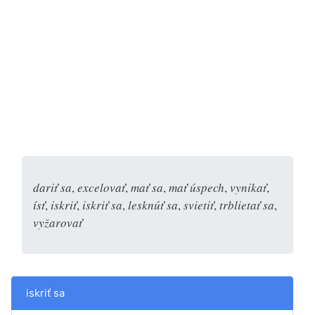
dariť sa
,
excelovať
,
mať sa
,
mať úspech
,
vynikať
,
ísť
,
iskriť
,
iskriť sa
,
lesknúť sa
,
svietiť
,
trblietať sa
,
vyžarovať
iskriť sa