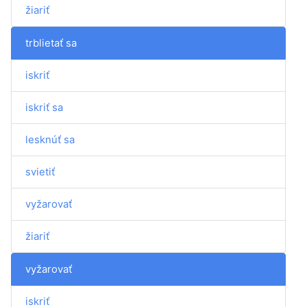
žiariť
trblietať sa
iskriť
iskriť sa
lesknúť sa
svietiť
vyžarovať
žiariť
vyžarovať
iskriť