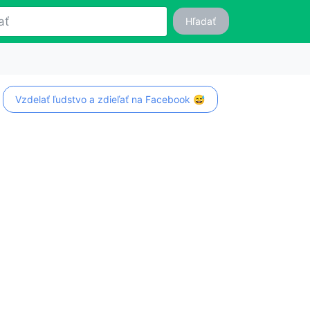
Hľadať
Vzdelať ľudstvo a zdieľať na Facebook 😅