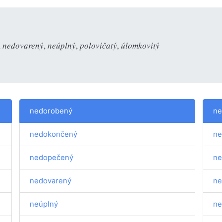
,
nedovarený
,
neúplný
,
polovičatý
,
úlomkovitý
nedorobený
ne
nedokončený
ne
nedopečený
ne
nedovarený
ne
neúplný
ne