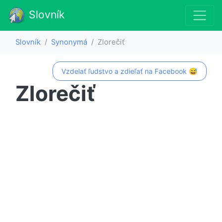
Slovník
Slovník
Synonymá
Zlorečiť
Vzdelať ľudstvo a zdieľať na Facebook 😅
Zlorečiť