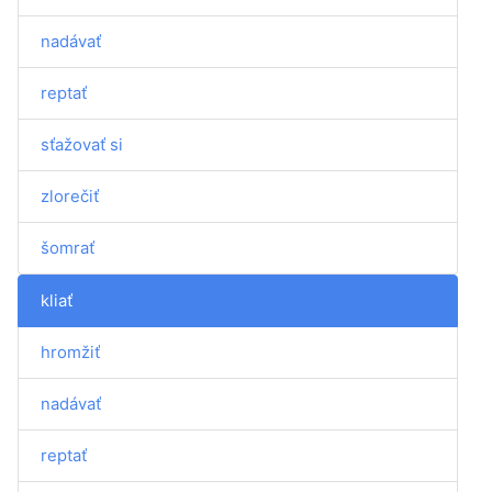
nadávať
reptať
sťažovať si
zlorečiť
šomrať
kliať
hromžiť
nadávať
reptať