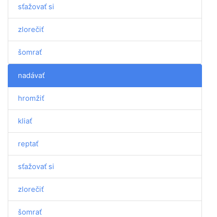
sťažovať si
zlorečiť
šomrať
nadávať
hromžiť
kliať
reptať
sťažovať si
zlorečiť
šomrať