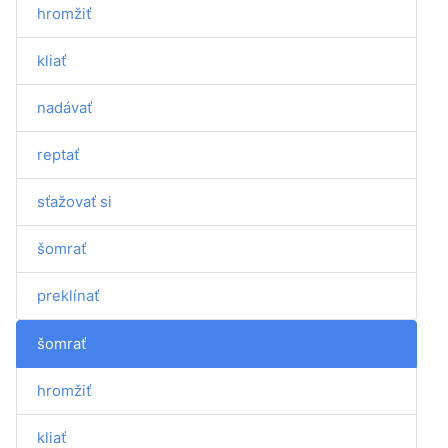
hromžiť
kliať
nadávať
reptať
sťažovať si
šomrať
preklínať
šomrať
hromžiť
kliať