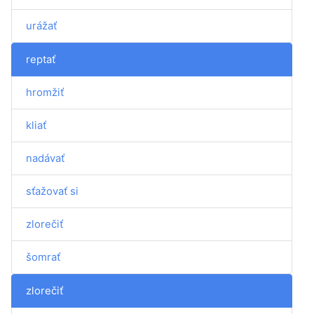
urážať
reptať
hromžiť
kliať
nadávať
sťažovať si
zlorečiť
šomrať
zlorečiť