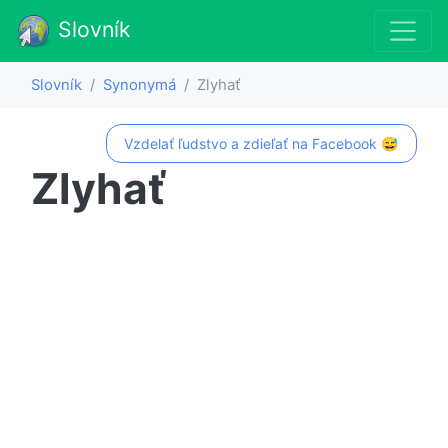
Slovník
Slovník
Synonymá
Zlyhať
Vzdelať ľudstvo a zdieľať na Facebook 😅
Zlyhať