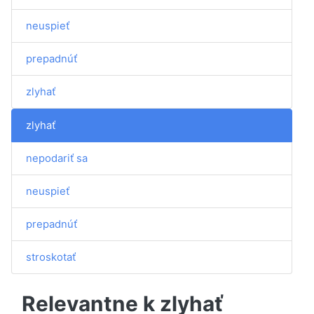
neuspieť
prepadnúť
zlyhať
zlyhať
nepodariť sa
neuspieť
prepadnúť
stroskotať
Relevantne k zlyhať