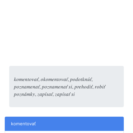
komentovať
,
okomentovať
,
podotknúť
,
poznamenať
,
poznamenať si
,
prehodiť
,
robiť
poznámky
,
zapísať
,
zapísať si
komentovať