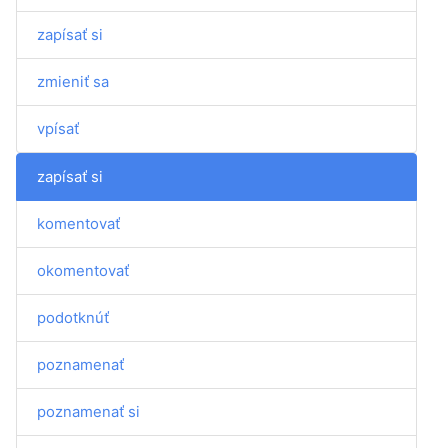
zapísať si
zmieniť sa
vpísať
zapísať si
komentovať
okomentovať
podotknúť
poznamenať
poznamenať si