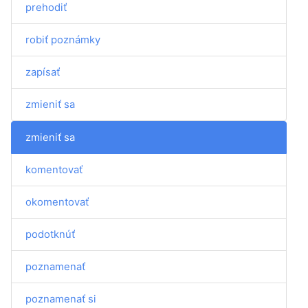
prehodiť
robiť poznámky
zapísať
zmieniť sa
zmieniť sa
komentovať
okomentovať
podotknúť
poznamenať
poznamenať si