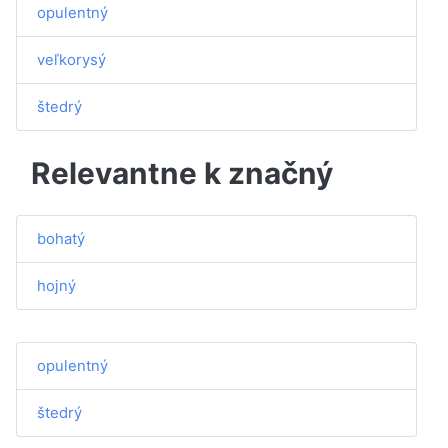
opulentný
veľkorysý
štedrý
Relevantne k značný
bohatý
hojný
opulentný
štedrý