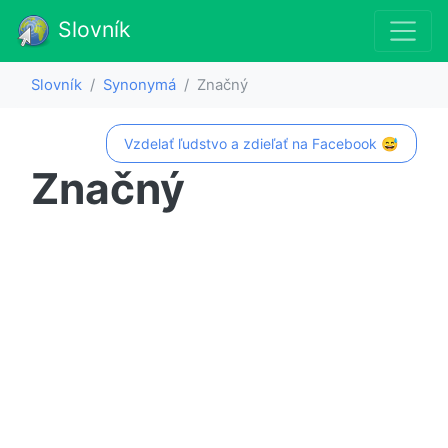
Slovník
Slovník
Synonymá
Značný
Vzdelať ľudstvo a zdieľať na Facebook 😅
Značný