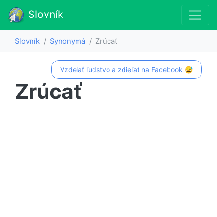
Slovník
Slovník
Synonymá
Zrúcať
Vzdelať ľudstvo a zdieľať na Facebook 😅
Zrúcať