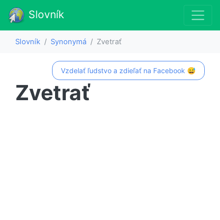
Slovník
Slovník
Synonymá
Zvetrať
Vzdelať ľudstvo a zdieľať na Facebook 😅
Zvetrať