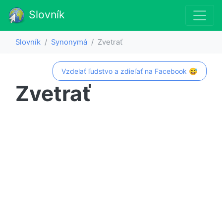
Slovník
Slovník
Synonymá
Zvetrať
Vzdelať ľudstvo a zdieľať na Facebook 😅
Zvetrať